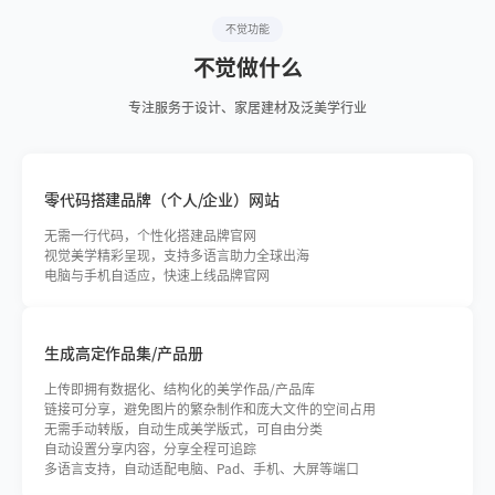
不觉功能
不觉做什么
专注服务于设计、家居建材及泛美学行业
零代码搭建品牌（个人/企业）网站
EST. CHINA · GLOBAL
无需一行代码，个性化搭建品牌官网
— INTRODUCTION
视觉美学精彩呈现，支持多语言助力全球出海
WAD
电脑与手机自适应，快速上线品牌官网
中国首家豪宅设计建造顾问企业
Consulting firm for the design and construction of private mansions
生成高定作品集/产品册
上传即拥有数据化、结构化的美学作品/产品库
链接可分享，避免图片的繁杂制作和庞大文件的空间占用
无需手动转版，自动生成美学版式，可自由分类
自动设置分享内容，分享全程可追踪
多语言支持，自动适配电脑、Pad、手机、大屏等端口